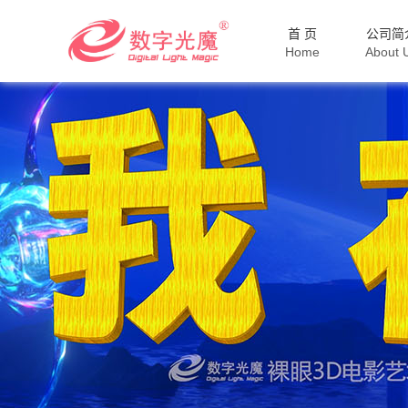
首 页
公司简
Home
About 