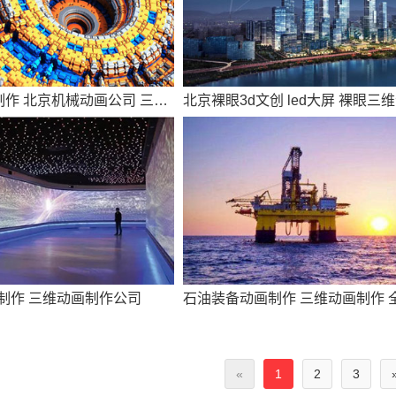
北京机械动画制作 北京机械动画公司 三维动画制作 全息投影 沉浸式裸眼3d cave洞穴多媒体 数字内容制作
制作 三维动画制作公司
«
1
2
3