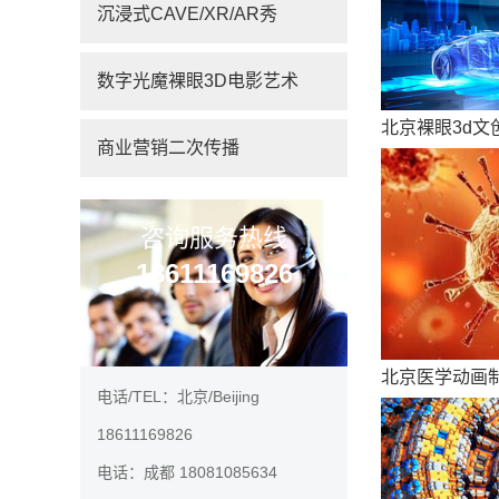
沉浸式CAVE/XR/AR秀
数字光魔裸眼3D电影艺术
商业营销二次传播
咨询服务热线
18611169826
电话/TEL：北京/Beijing
18611169826
电话：成都 18081085634