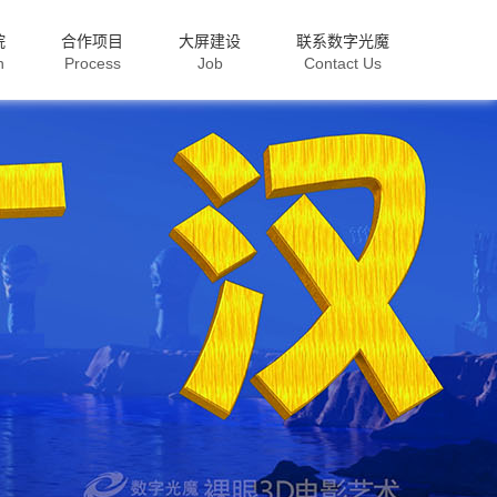
院
合作项目
大屏建设
联系数字光魔
n
Process
Job
Contact Us