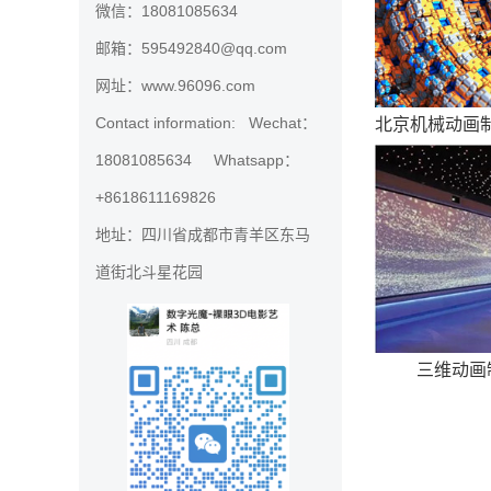
微信：18081085634
邮箱：595492840@qq.com
网址：www.96096.com
Contact information: Wechat：
18081085634 Whatsapp：
+8618611169826
地址：四川省成都市青羊区东马
道街北斗星花园
三维动画