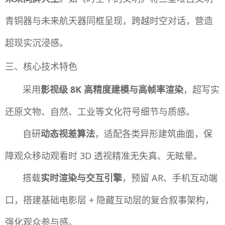
青铜器与未来航天器同框呈现，跨越时空对话，营造
超现实沉浸感。
三、核心技术特色
采用
影视级 8K 高精度建模与高帧率渲染
，超写实
还原文物、自然、工业等文化符号细节与质感。
自研
动态视差算法
，适配各类异形建筑曲面，保
障观众移动观看时 3D 透视精准无失真、无眩晕。
搭载
实时渲染与交互引擎
，预留 AR、手机互动端
口，搭建基础电影层 + 隐藏互动层的复合叙事架构，
强化观众参与感。