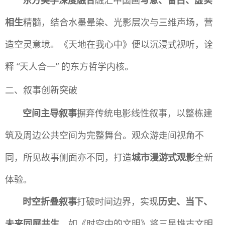
相生
精髓，结合水墨晕染、光影层次与三维声场，营
造空灵意境。《天地在我心中》便以沉浸式视听，诠
释 “天人合一” 的东方哲学内核。
二、叙事创新突破
空间主导叙事
摒弃传统电影线性叙事，以整栋建
筑及周边公共空间为完整舞台。观众游走间视角不
同，所见故事侧面亦不同，打造
城市漫游式观影
全新
体验。
时空折叠叙事
打破时间边界，实现
历史、当下、
未来同屏共生
。如《时空中的文明》将三星堆古文明