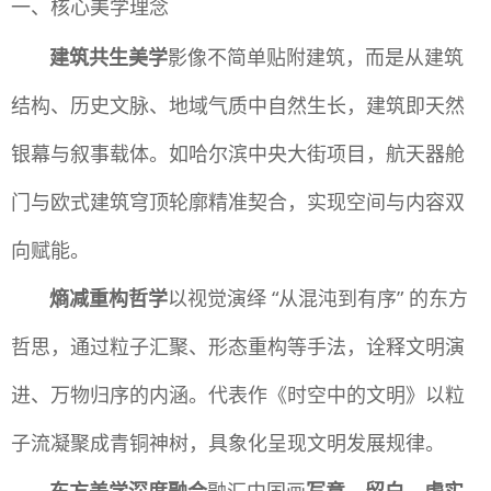
一、核心美学理念
建筑共生美学
影像不简单贴附建筑，而是从建筑
结构、历史文脉、地域气质中自然生长，建筑即天然
银幕与叙事载体。如哈尔滨中央大街项目，航天器舱
门与欧式建筑穹顶轮廓精准契合，实现空间与内容双
向赋能。
熵减重构哲学
以视觉演绎 “从混沌到有序” 的东方
哲思，通过粒子汇聚、形态重构等手法，诠释文明演
进、万物归序的内涵。代表作《时空中的文明》以粒
子流凝聚成青铜神树，具象化呈现文明发展规律。
东方美学深度融合
融汇中国画
写意、留白、虚实