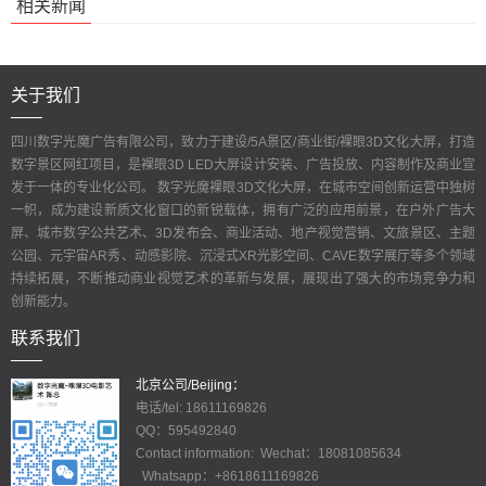
相关新闻
关于我们
四川数字光魔广告有限公司，致力于建设/5A景区/商业街/裸眼3D文化大屏，打造
数字景区网红项目，是裸眼3D LED大屏设计安装、广告投放、内容制作及商业宣
发于一体的专业化公司。 数字光魔裸眼3D文化大屏，在城市空间创新运营中独树
一帜，成为建设新质文化窗口的新锐载体，拥有广泛的应用前景，在户外广告大
屏、城市数字公共艺术、3D发布会、商业活动、地产视觉营销、文旅景区、主题
公园、元宇宙AR秀、动感影院、沉浸式XR光影空间、CAVE数字展厅等多个领域
持续拓展，不断推动商业视觉艺术的革新与发展，展现出了强大的市场竞争力和
创新能力。
联系我们
北京公司/Beijing：
电话/tel: 18611169826
QQ：595492840
Contact information: Wechat：18081085634
Whatsapp：+8618611169826