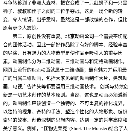
斗争转移到了非洲大森林，把它变成了一只红狮子和一只黑
狮子、叔叔和侄子之间的王位争夺战，这是一场全新的转
变，令人惊讶。出乎意料，虽然这是一部改编的杰作，但比
原著更令人震惊。
第二，原创性没有重复。
北京动画公司
一个需要密切配
合的团体活动。因此一部好作品除了有好的脚本、经验丰富
的导演，具有魅力的人物造型是使作品更吸引人的重要因
素。动画制作分为二维动画、
三维动画
与和定格动画制作，
网页上流行的flash动画就属于二维动画；最有魅力并运用最
广的当属
三维动画
，包括大家见到的动画制作大片，建筑动
画，电视广告片头等都要运用
三维动画
技术。 创新与持续创
新是一切艺术创作的基本原则。当然，这也是动画必须遵循
的。动画制作应该创造一个独特的、不可重复的神化境界，
以独特的视角、奇特的手法、塑造个性化的人物形象、编织
奇异的故事、创造深刻的思想内容。达到一定的哲学高度和
美学意义。例如，“怪物史莱克”(Shrek The Monster)结合了人