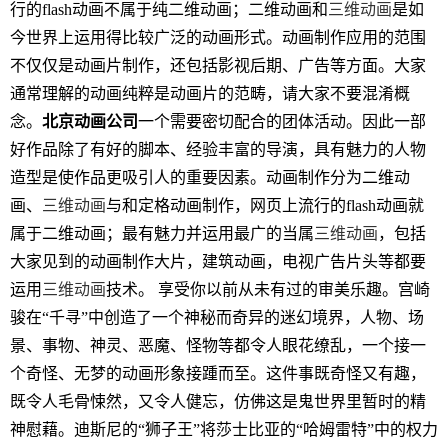
行的flash动画不属于纯二维动画；二维动画和
三维动画
是如
今世界上运用得比较广泛的动画形式。动画制作应用的范围
不仅仅是动画片制作，还包括影视后期、广告等方面。大家
通常理解的动画纯粹是动画片的范畴，请大家不要混淆概
念。
北京动画公司
一个需要密切配合的团体活动。因此一部
好作品除了有好的脚本、经验丰富的导演，具有魅力的人物
造型是使作品更吸引人的重要因素。动画制作分为二维动
画、
三维动画
与和定格动画制作，网页上流行的flash动画就
属于二维动画；最有魅力并运用最广的当属
三维动画
，包括
大家见到的动画制作大片，建筑动画，电视广告片头等都要
运用
三维动画
技术。 享受你以前从未有过的审美乐趣。宫崎
骏在“千寻”中创造了一个神秘而奇异的迷幻境界，人物、场
景、事物、神灵、恶魔、怪物等都令人眼花缭乱，一个接一
个奇怪、无梦的动画形象接踵而至。这件事既奇怪又有趣，
既令人毛骨悚然，又令人健忘，仿佛这是鬼世界里暂时的精
神慰藉。迪斯尼的“狮子王”将莎士比亚的“哈姆雷特”中的权力