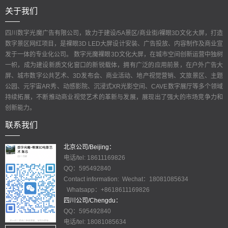
关于我们
四川数字光魔广告有限公司，致力于建设/5A景区/商业街/裸眼3D文化大屏，打造
数字景区网红项目，是裸眼3D LED大屏设计安装、广告投放、内容制作及商业宣
发于一体的专业化公司。 数字光魔裸眼3D文化大屏，在城市空间创新运营中独树
一帜，成为建设新质文化窗口的新锐载体，拥有广泛的应用前景，在户外广告大
屏、城市数字公共艺术、3D发布会、商业活动、地产视觉营销、文旅景区、主题
公园、元宇宙AR秀、动感影院、沉浸式XR光影空间、CAVE数字展厅等多个领域
持续拓展，不断推动商业视觉艺术的革新与发展，展现出了强大的市场竞争力和
创新能力。
联系我们
北京公司/Beijing：
电话/tel: 18611169826
QQ：595492840
Contact information: Wechat：18081085634
Whatsapp：+8618611169826
四川公司/Chengdu：
QQ：595492840
电话/tel: 18081085634