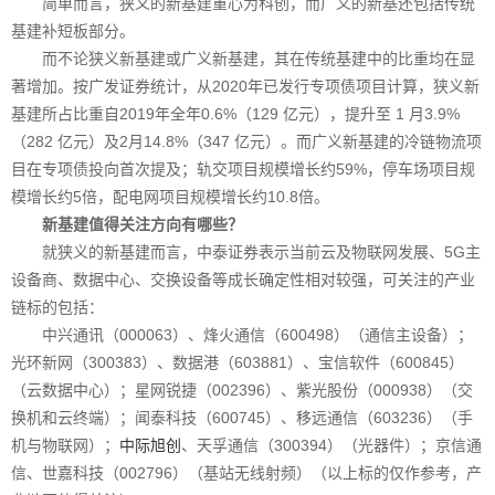
简单而言，狭义的新基建重心为科创，而广义的新基还包括传统
基建补短板部分。
而不论狭义新基建或广义新基建，其在传统基建中的比重均在显
著增加。按广发证券统计，从2020年已发行专项债项目计算，狭义新
基建所占比重自2019年全年0.6%（129 亿元），提升至 1 月3.9%
（282 亿元）及2月14.8%（347 亿元）。而广义新基建的冷链物流项
目在专项债投向首次提及；轨交项目规模增长约59%，停车场项目规
模增长约5倍，配电网项目规模增长约10.8倍。
新基建值得关注方向有哪些？
就狭义的新基建而言，中泰证券表示当前云及物联网发展、5G主
设备商、数据中心、交换设备等成长确定性相对较强，可关注的产业
链标的包括：
中兴通讯（000063）、烽火通信（600498）（通信主设备）；
光环新网（300383）、数据港（603881）、宝信软件（600845）
（云数据中心）；星网锐捷（002396）、紫光股份（000938）（交
换机和云终端）；闻泰科技（600745）、移远通信（603236）（手
机与物联网）；
中际旭创
、天孚通信（300394）（光器件）；京信通
信、世嘉科技（002796）（基站无线射频）（以上标的仅作参考，产