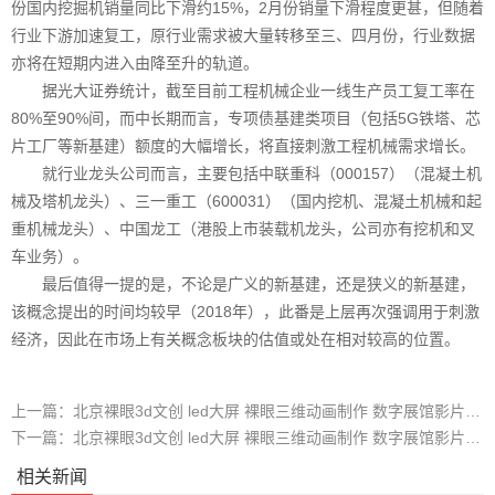
份国内挖掘机销量同比下滑约15%，2月份销量下滑程度更甚，但随着
行业下游加速复工，原行业需求被大量转移至三、四月份，行业数据
亦将在短期内进入由降至升的轨道。
据光大证券统计，截至目前工程机械企业一线生产员工复工率在
80%至90%间，而中长期而言，专项债基建类项目（包括5G铁塔、芯
片工厂等新基建）额度的大幅增长，将直接刺激工程机械需求增长。
就行业龙头公司而言，主要包括中联重科（000157）（混凝土机
械及塔机龙头）、三一重工（600031）（国内挖机、混凝土机械和起
重机械龙头）、中国龙工（港股上市装载机龙头，公司亦有挖机和叉
车业务）。
最后值得一提的是，不论是广义的新基建，还是狭义的新基建，
该概念提出的时间均较早（2018年），此番是上层再次强调用于刺激
经济，因此在市场上有关概念板块的估值或处在相对较高的位置。
上一篇：
北京裸眼3d文创 led大屏 裸眼三维动画制作 数字展馆影片制作公司 三维动画制作 三维动画制作公司
下一篇：
北京裸眼3d文创 led大屏 裸眼三维动画制作 数字展馆影片制作公司 北京动画制作公司 三维动画制作
相关新闻