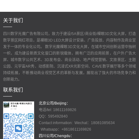
关于我们
四川数字光魔广告有限公司，致力于建设/5A景区/商业街/裸眼3D文化大屏，打造
数字景区网红项目，是裸眼3D LED大屏设计安装、广告投放、内容制作及商业宣
发于一体的专业化公司。 数字光魔裸眼3D文化大屏，在城市空间创新运营中独树
一帜，成为建设新质文化窗口的新锐载体，拥有广泛的应用前景，在户外广告大
屏、城市数字公共艺术、3D发布会、商业活动、地产视觉营销、文旅景区、主题
公园、元宇宙AR秀、动感影院、沉浸式XR光影空间、CAVE数字展厅等多个领域
持续拓展，不断推动商业视觉艺术的革新与发展，展现出了强大的市场竞争力和
创新能力。
联系我们
北京公司/Beijing：
电话/tel: 18611169826
QQ：595492840
Contact information: Wechat：18081085634
Whatsapp：+8618611169826
四川公司/Chengdu：