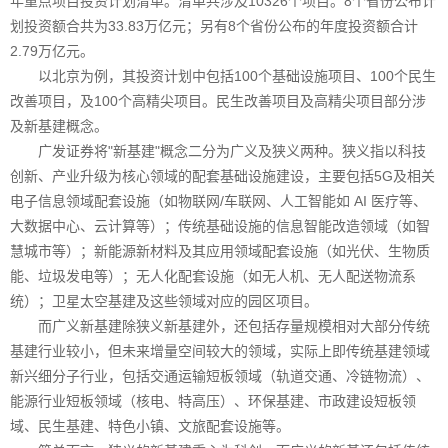
年重点项目投资计划清单。清单共涉及10326个项目。8个省份公布计
划投资额合共为33.83万亿元；另有8个省份公布的年度投资额合计
2.79万亿元。
以北京为例，其投资计划中包括100个基础设施项目、100个民生
改善项目，及100个高精尖项目。民生改善项目及高精尖项目部分涉
及新基建概念。
广发证券将"新基建"概念二分为广义及狭义两种。狭义指以科技
创新、产业升级为核心领域的配套基础设施建设，主要包括5G及相关
电子信息领域配套设施（如物联网/车联网、人工智能如 AI 医疗等、
大数据中心、云计算等）；传统基础设施的信息智能改造领域（如智
慧城市等）；新能源新材料及其应用领域配套设施（如光伏、生物质
能、垃圾发电等）；无人化配套设施（如无人机、无人配送物流系
统）；卫星太空基建及这些领域对应的园区项目。
而广义新基建除狭义新基建外，还包括存量规模相对大部分传统
基建行业较小，但未来增量空间较大的领域，实际上即传统基建领域
新兴细分子行业，包括交通运输短板领域（轨道交通、冷链物流）、
能源行业短板领域（核电、特高压）、环保基建、市政建设短板领
域、民生基建、特色小镇、文旅配套设施等。