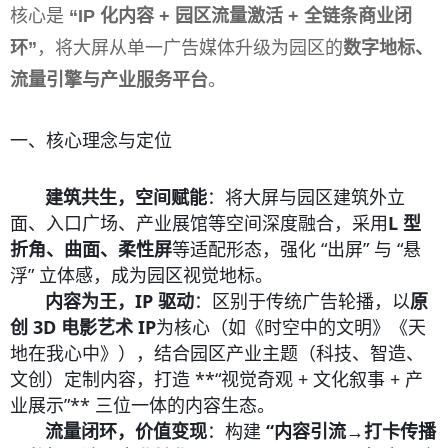
核心是
“IP 化内容 + 园区流量激活 + 全链条商业闭
环”
，将大屏从单一广告媒体升级为园区的
数字地标、
流量引擎与产业服务平台
。
一、核心理念与定位
建筑共生，空间赋能
：将大屏与园区建筑外立
面、入口广场、产业展馆等空间深度融合，采用
L 型
折角、曲面、柔性屏
等适配形态，强化 “出屏” 与 “悬
浮” 立体感，成为园区视觉地标。
内容为王，IP 驱动
：区别于传统广告轮播，以
原
创 3D 电影艺术 IP
为核心（如《时空中的文明》《天
地在我心中》），结合园区产业主题（科技、智造、
文创）定制内容，打造 **“视觉奇观 + 文化叙事 + 产
业展示”** 三位一体的内容生态。
流量闭环，价值变现
：构建
“内容引流→打卡传播