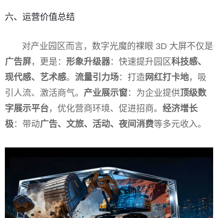
六、运营价值总结
对产业园区而言，数字光魔的裸眼 3D 大屏不仅是
广告屏
，更是：
形象升级器
：快速提升园区
科技感、
现代感、艺术感
。
流量引力场
：打造
网红打卡地
，吸
引人流、激活商气。
产业展示窗
：为企业提供
顶级数
字展示平台
，优化营商环境、促进招商。
经济增长
极
：带动
广告、文旅、活动、夜间消费
等多元收入。