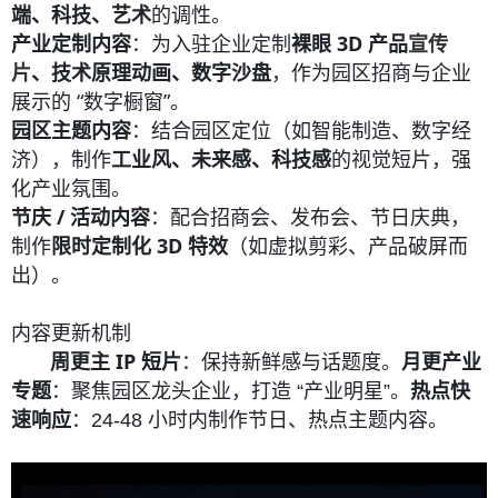
端、科技、艺术
的调性。
产业定制内容
：为入驻企业定制
裸眼 3D 产品
宣传
片
、技术原理动画、数字沙盘
，作为园区招商与企业
展示的 “数字橱窗”。
园区主题内容
：结合园区定位（如智能制造、数字经
济），制作
工业风、未来感、科技感
的视觉短片，强
化产业氛围。
节庆 / 活动内容
：配合招商会、发布会、节日庆典，
制作
限时定制化 3D 特效
（如虚拟剪彩、产品破屏而
出）。
内容更新机制
周更主 IP 短片
：保持新鲜感与话题度。
月更产业
专题
：聚焦园区龙头企业，打造 “产业明星”。
热点快
速响应
：24-48 小时内制作节日、热点主题内容。