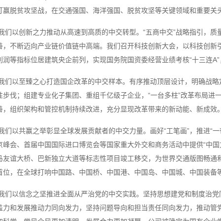
打赢脱贫攻坚战，在交通强国、海洋强国、脱贫攻坚等关键领域和重要关
我们以创新之力推动从高速到高质的中交转型。“五商中交”战略指引，质
善，不断迈向产业链价值链中高端。我们召开科技创新大会，以科技创新
润等指标位居建筑央企前列，实现国务院国资委经营业绩考核“十三连A”，
我们以至臻之心打造国企改革的中交样本。有序推动顶层设计，明确战略
性步伐；组建专业化子集团、重组千亿级子企业，“一台多柱”改革布局进
善，组织架构和管控机制持续改进，充分显现改革带来的新动能、新成效
我们以共赢之举彰显全球发展贡献者的中交力量。画好“工笔画”，推进“
京峰会、首届中国国际进口博览会等国家重大外交和商务活动中提供“中国方
马友谊大桥、巴新独立大道等标志性项目竣工移交，为世界交通版图畅通和
首位，在全球打响中国路、中国桥、中国港、中国岛、中国城、中国装备等
我们以信念之坚推进全面从严治党的中交实践。坚持思想建党和制度治党同
盖力和发展推动力同向发力，坚持问题导向和担当责任同向发力，推动管