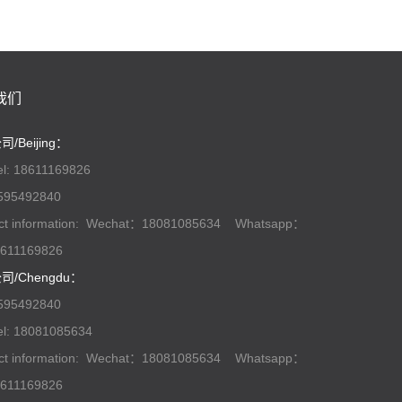
我们
/Beijing：
l: 18611169826
95492840
ct information: Wechat：18081085634 Whatsapp：
611169826
司/Chengdu：
95492840
l: 18081085634
ct information: Wechat：18081085634 Whatsapp：
611169826