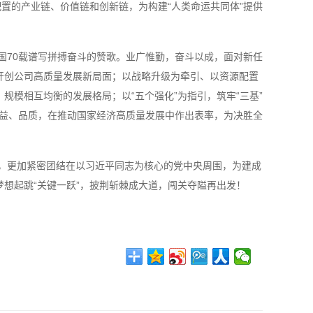
置的产业链、价值链和创新链，为构建“人类命运共同体”提供
国70载谱写拼搏奋斗的赞歌。业广惟勤，奋斗以成，面对新任
开创公司高质量发展新局面；以战略升级为牵引、以资源配置
模相互均衡的发展格局；以“五个强化”为指引，筑牢“三基”
效益、品质，在推动国家经济高质量发展中作出表率，为决胜全
，更加紧密团结在以习近平同志为核心的党中央周围，为建成
想起跳“关键一跃”，披荆斩棘成大道，闯关夺隘再出发！