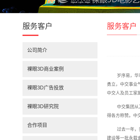
服务客户
服务客户
公司简介
裸眼3D商业案例
岁序易，华
勇立，中交事业
裸眼3D广告投放
中交人及员工家
裸眼3D研究院
中交集团从
得各方称赞。中
合作项目
过去一年，
建设等一批永载