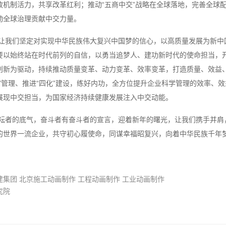
放机制活力，共享改革红利；推动“五商中交”战略在全球落地，完善全球配
动全球治理贡献中交力量。
让我们坚定对实现中华民族伟大复兴中国梦的信心，以高质量发展为新中
要以始终站在时代前列的自信，以勇当追梦人、建功新时代的使命担当，
创新为驱动，持续推动质量变革、动力变革、效率变革，打造质量、效益、规
全”管理、推进“四化”建设，练好内功，全方位提升企业科学管理的效率、
展现中交担当，为国家经济持续健康发展注入中交动能。
耘者的底气，奋斗者有奋斗者的宣言，迎着新年的曙光，让我们携手并肩
的世界一流企业，共守初心履使命，同谋幸福昭复兴，向着中华民族千年梦
建集团 北京施工动画制作 工程动画制作 工业动画制作
究院