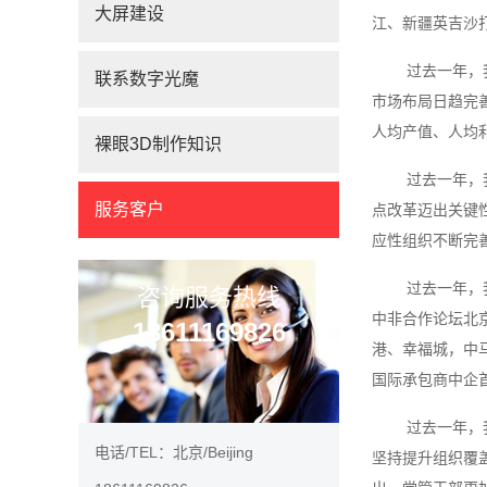
大屏建设
江、新疆英吉沙
过去一年，
联系数字光魔
市场布局日趋完
人均产值、人均利
裸眼3D制作知识
过去一年，
服务客户
点改革迈出关键
应性组织不断完
过去一年，
咨询服务热线
中非合作论坛北
18611169826
港、幸福城，中
国际承包商中企
过去一年，
电话/TEL：北京/Beijing
坚持提升组织覆