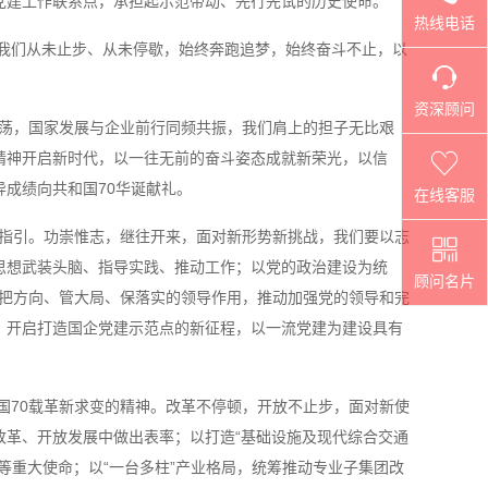
党建工作联系点，承担起示范带动、先行先试的历史使命。
热线电话
我们从未止步、从未停歇，始终奔跑追梦，始终奋斗不止，以
资深顾问
激荡，国家发展与企业前行同频共振，我们肩上的担子无比艰
精神开启新时代，以一往无前的奋斗姿态成就新荣光，以信
成绩向共和国70华诞献礼。
在线客服
的指引。功崇惟志，继往开来，面对新形势新挑战，我们要以志
思想武装头脑、指导实践、推动工作；以党的政治建设为统
顾问名片
委把方向、管大局、保落实的领导作用，推动加强党的领导和完
，开启打造国企党建示范点的新征程，以一流党建为建设具有
国70载革新求变的精神。改革不停顿，开放不止步，面对新使
改革、开放发展中做出表率；以打造“基础设施及现代综合交通
等重大使命；以“一台多柱”产业格局，统筹推动专业子集团改