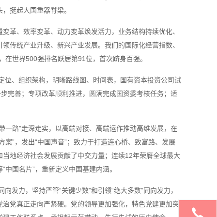
头，挺起大国重器脊梁。
量变革、效率变革、动力变革焕发活力，业务结构持续优化、
引领传统产业升级、新兴产业发展。我们的国际化经营指数、
在世界500强排名跃居第91位，首次跻身百强。
定位、组织架构，明晰路线图、时间表，国有资本投资公司试
一步完善；专项改革顺利推进，圆满完成国资委考核任务；适
。
一带一路”走深走实，以高端对接、高端运作推动高维发展，在
案”，发出“中国声音”；致力于打造连心桥、致富路、发展
当地经济社会发展贡献了中交力量；连续12年荣膺全球最大
“中国名片”，重新定义中国基建内涵。
向发力，坚持严管“关键少数”和引领“绝大多数”同向发力，
党治党真正走向严紧硬。党的领导更加强化，特色党建更加突