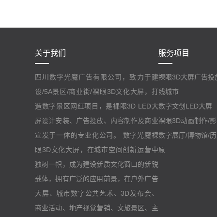
关于我们
服务项目
四川数字光魔广告有限公司，致力于建
裸眼3D大屏广告投
设/5A景区/商业街/裸眼3D文化大屏，打
线城市
造数字景区网红项目，是裸眼3D LED大
数字文创LED大屏
屏设计安装、广告投放、内容制作及商业
裸眼3D动画制作/
宣发于一体的专业化公司。 数字光魔裸
数字展厅/博物馆/
眼3D文化大屏，在城市空间创新运营中
原
独树一帜，成为建设新质文化窗口的新锐
载体，拥有广泛的应用前景，在户外广告
大屏、城市数字公共艺术、3D发布会、
商业活动、地产视觉营销、文旅景区、主