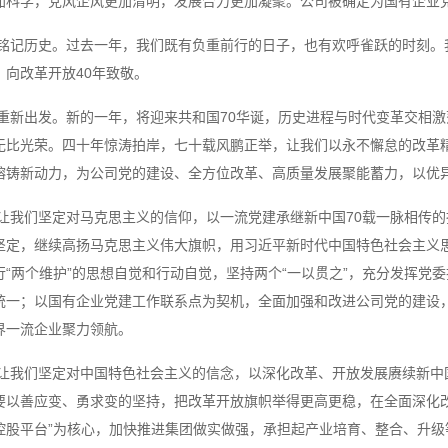
加科学，党风企风更加清明，发展合力更加凝聚。公司被确定为国有企业
铭记历史。过去一年，我们既有负重前行的日子，也有欢呼雀跃的时刻。
，向改革开放40年致敬。
重新出发。新的一年，将迎来共和国70华诞，历史进程与时代变革交相
无比光荣。四十年惊涛拍岸，七十载风鹏正举，让我们以永不懈怠的改革
熔铸新动力，为公司党的建设、全方位改革、高质量发展聚能蓄力，以优异
让我们坚定对马克思主义的信仰，以一流党建承继新中国70载一脉相传
坚定，继续高扬马克思主义伟大旗帜，用习近平新时代中国特色社会主义
行“两个维护”的思想自觉和行动自觉，坚持两个“一以贯之”，充分发挥党
统一；以国有企业党建工作联系点为契机，全面加强和改进公司党的建设
界一流企业聚力领航。
让我们坚定对中国特色社会主义的信念，以深化改革、开放发展赓续新中
要以善应变、勇求变的坚持，把改革开放旗帜举得更高更稳，在全面深化
控股平台”为核心，加快推进集团做实做强，承担起产业培育、整合、升级