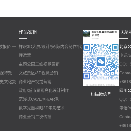
作品案例
联系
放报价 一
裸眼3D大屏/设计/安装/内容制作/代
北京公司
理运营
电话/te
主题公园三维视觉营销
QQ：5
影视特效
文旅景区/3D视觉营销
Conta
历史文化复
商业地产视觉营销
+8618
政府/城市景观亮化设计制作
四川公
扫描微信号
沉浸式CAVE/XR/AR秀
QQ：5
数字光魔裸眼3D电影艺术
电话/te
商业营销二次传播
Conta
+8618