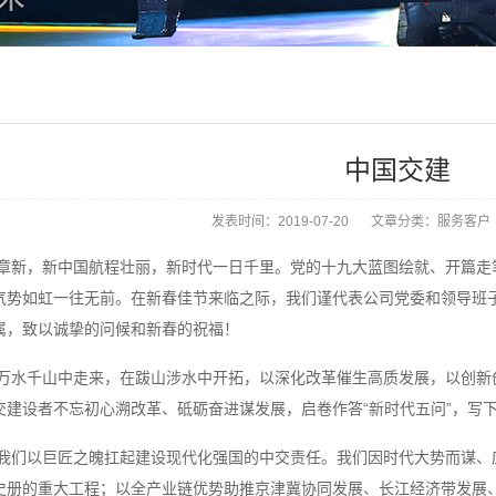
中国交建
发表时间：2019-07-20
文章分类：服务客户
章新，新中国航程壮丽，新时代一日千里。党的十九大蓝图绘就、开篇走
气势如虹一往无前。在新春佳节来临之际，我们谨代表公司党委和领导班
属，致以诚挚的问候和新春的祝福！
万水千山中走来，在跋山涉水中开拓，以深化改革催生高质发展，以创新
交建设者不忘初心溯改革、砥砺奋进谋发展，启卷作答“新时代五问”，写
我们以巨匠之魄扛起建设现代化强国的中交责任。我们因时代大势而谋、
史册的重大工程；以全产业链优势助推京津冀协同发展、长江经济带发展