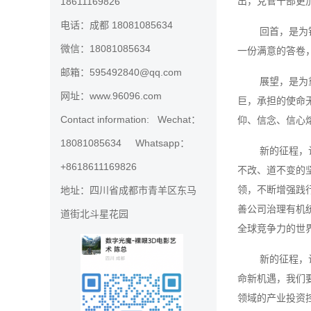
出，党管干部更
18611169826
电话：成都 18081085634
回首，是为
微信：18081085634
一份满意的答卷
邮箱：595492840@qq.com
展望，是为
网址：www.96096.com
巨，承担的使命
Contact information: Wechat：
仰、信念、信心
18081085634 Whatsapp：
新的征程，
+8618611169826
不改、道不变的
领，不断增强践
地址：四川省成都市青羊区东马
善公司治理有机
道街北斗星花园
全球竞争力的世
新的征程，
命新机遇，我们
领域的产业投资