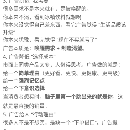
3. 广告制造 “我需要”
很多需求不是本来就有，是被唤醒的。
你本来不渴，看到冰镇饮料就想喝
你本来没觉得自己差东西，看完广告觉得 “生活品质该
升级”
你本来犹豫，看完觉得 “现在不买就亏了”
广告本质是：
唤醒需求 + 制造渴望
。
4. 广告降低 “选择成本”
市面上同类产品太多，人懒得思考。广告做的就是：
给一个
简单理由
（更好看、更快、更健康、更高级）
给一个
强烈记忆点
给一个
下意识选择
当消费者想买时，
脑子里第一个跳出来的就是你
，这
就是最直接的销量。
5. 广告给人 “行动理由”
很多人不是不想买，是缺一个 “下单借口”。广告提