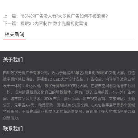
上一篇：
“85%的广告没人看”大多数广告如何不被浪费?
下一篇：
裸眼3D内容制作 数字光魔视觉营销
相关新闻
关于我们
四川数字光魔广告有限公司，致力于建设/5A景区/商业街/裸眼3D文化大屏，打造
数字景区网红项目，是裸眼3D LED大屏设计安装、广告投放、内容制作及商业宣
发于一体的专业化公司。 数字光魔裸眼3D文化大屏，在城市空间创新运营中独树
一帜，成为建设新质文化窗口的新锐载体，拥有广泛的应用前景，在户外广告大
屏、城市数字公共艺术、3D发布会、商业活动、地产视觉营销、文旅景区、主题
公园、元宇宙AR秀、动感影院、沉浸式XR光影空间、CAVE数字展厅等多个领域
持续拓展，不断推动商业视觉艺术的革新与发展，展现出了强大的市场竞争力和
创新能力。
联系我们