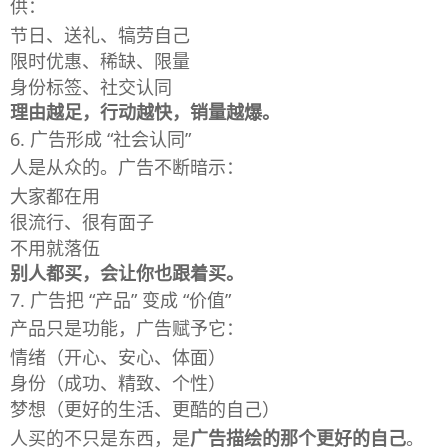
供：
节日、送礼、犒劳自己
限时优惠、稀缺、限量
身份标签、社交认同
理由越足，行动越快，销量越爆。
6. 广告形成 “社会认同”
人是从众的。广告不断暗示：
大家都在用
很流行、很有面子
不用就落伍
别人都买，会让你也跟着买。
7. 广告把 “产品” 变成 “价值”
产品只是功能，广告赋予它：
情绪（开心、安心、体面）
身份（成功、精致、个性）
梦想（更好的生活、更酷的自己）
人买的不只是东西，是
广告描绘的那个更好的自己
。